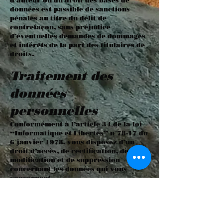
d’auteur ou du droit des bases de
données est passible de sanctions
pénales au titre du délit de
contrefaçon, sans préjudice
d’éventuelles demandes de dommages
et intérêts de la part des titulaires de
droits.
Traitement des
données
personnelles
Conformément à l’article 34 de la loi
“Informatique et Libertés” n°78-17 du
6 janvier 1978, vous disposez d’un
droit d’accès, de rectification, de
modification et de suppression
concernant les données qui vous
concernent.
Vous pouvez exercer ce droit par
courrier électronique ou par courrier
postal .