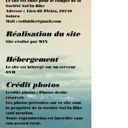
Le site est édité pour le compte de la
Société Sol'In Bike
Adresse : Lieu dit Pielza, 20240
Solaro
Mail :
solinbike@gmail.com
Réalisation du site
Site réalisé par WIX
Hébergement
Le site est hébergé sur un serveur
OVH
Crédit photos
Crédits photos : Photos droits
réservés
Les photos présentes sur ce site sont
la propriété de la Société Sol'In Bike
sauf mention.
Toute reproduction est interdite sans
son accord écrit.