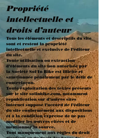
Propriété
intellectuelle et
droits d’auteur
Tous les éléments et descriptifs du site
sont et restent la propriété
intellectuelle et exclusive de l’éditeur
du site.
Toute utilisation ou extraction
d’éléments du site non autorisée par
la Société Sol'In Bike est illicite et
sanctionnée pénalement par le délit de
contrefaçon.
Toute exploitation des textes présents
sur le site
solinbike.com
, notamment
republication sur d’autres sites
internet suppose l’accord de l’éditeur
du site conformément aux dispositions
et à la condition expresse de ne pas
modifier les œuvres citées et de
mentionner la source.
Tout manquement aux règles du droit